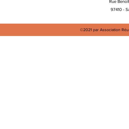
Rue Benoî
97410 - Sa
©2021 par Association Réun