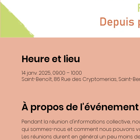
Heure et lieu
En soumettant ce formulaire, j’accepte que les informations saisies dans
14 janv. 2025, 09:00 – 10:00
recontacter, et m'
Saint-Benoît, 86 Rue des Cryptomerias, Saint-Be
Les données collectées seront communiquée
Les données son
Vous pouvez accéder aux données vous concernant, les rectifier, demander
Consultez le site
cnil.fr
p
À propos de l'événement
Pour exercer ces droits ou pour toute question sur le traitement de vos d
Benoite Boulard et de la ZI N°2 9741
Si vous estimez, après nous avoir contactés, que vos droits « Informatiqu
Pendant la réunion d'informations collective, n
qui sommes-nous et comment nous pouvons vo
Les réunions durent en général un peu moins de 