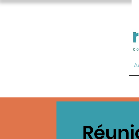
A
Réuni