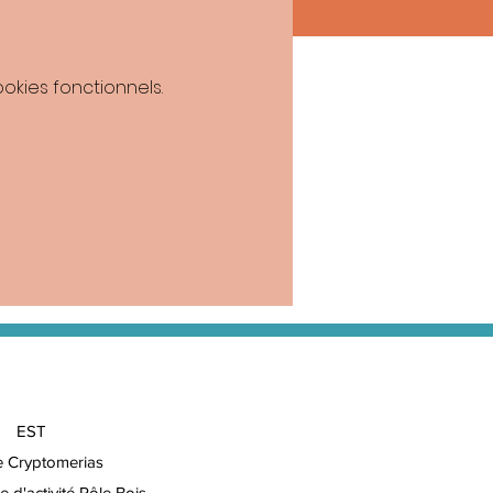
kies fonctionnels.
EST
e Cryptomerias
e d'activité Pôle Bois