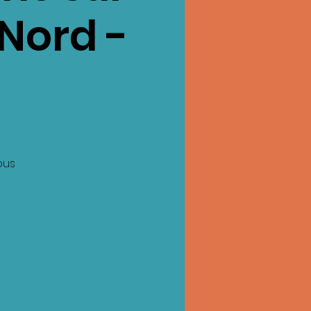
Nord -
ous