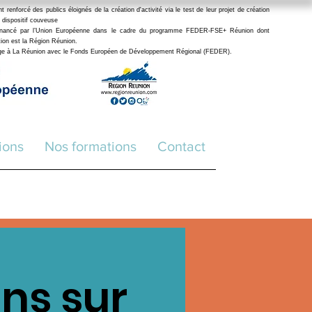
enforcé des publics éloignés de la création d'activité via le test de leur projet de création
 dispositif couveuse
financé par l’Union Européenne dans le cadre du programme FEDER-FSE+ Réunion dont
stion est la Région Réunion.
age à La Réunion avec le Fonds Européen de Développement Régional (FEDER
).
ions
Nos formations
Contact
ns sur