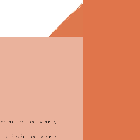
itées par Réusit, pour permettre de me
on Réusit
imitation du traitement de vos données.
r l’association Réusit : Angle de le rue
4
vez adresser une réclamation à la CNIL.
nement de la couveuse, 
ns liées à la couveuse.