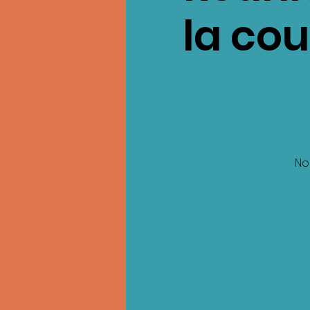
la co
No