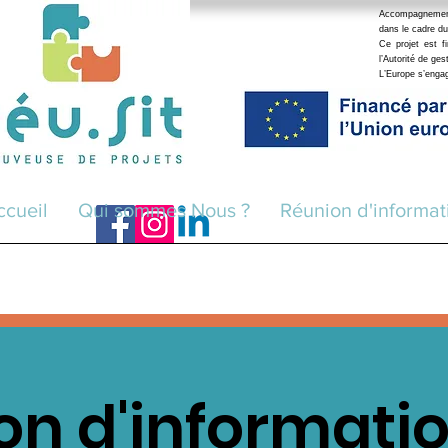
Accompagnement r
dans le cadre du
Ce projet est 
l’Autorité de ge
L’Europe s’eng
ccueil
Qui sommes Nous ?
Réunion d'informat
on d'informatio