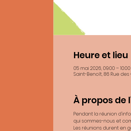
Heure et lieu
En soumettant ce formulaire, j’accepte 
05 mai 2026, 09:00 – 10:00
Saint-Benoît, 86 Rue des
Les donnée
Vous pouvez accéder aux données vous con
À propos de 
Pour exercer ces droits ou pour toute qu
Be
Si vous estimez, après nous avoir contac
Pendant la réunion d'inf
qui sommes-nous et com
Les réunions durent en g