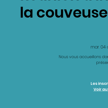
la couveuse
mar. 04 
Nous vous accueillons dan
prése
Les insc
Voir a