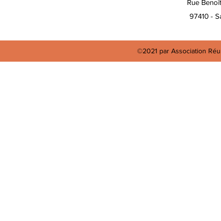
Rue Benoî
97410 - Sa
©2021 par Association Réun