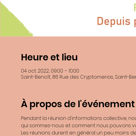
Heure et lieu
En soumettant ce formulaire, j’accepte que les informations saisies dans
04 oct. 2022, 09:00 – 10:00
recontacter, et m'
Saint-Benoît, 86 Rue des Cryptomerias, Saint-Be
Les données collectées seront communiquée
Les données son
Vous pouvez accéder aux données vous concernant, les rectifier, demander
Consultez le site
cnil.fr
p
À propos de l'événement
Pour exercer ces droits ou pour toute question sur le traitement de vos d
Benoite Boulard et de la ZI N°2 9741
Si vous estimez, après nous avoir contactés, que vos droits « Informatiqu
Pendant la réunion d'informations collective, n
qui sommes-nous et comment nous pouvons vo
Les réunions durent en général un peu moins de 