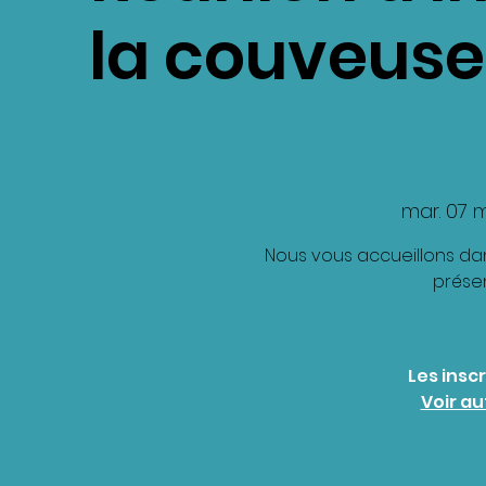
la couveuse
mar. 07 
Nous vous accueillons dan
prése
Les insc
Voir a