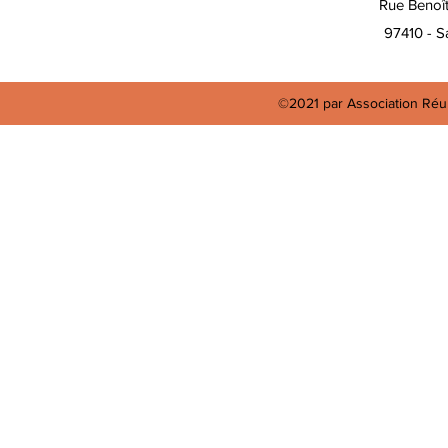
Rue Benoî
97410 - Sa
©2021 par Association Réun