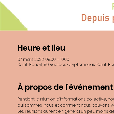
Heure et lieu
En soumettant ce formulaire, j’accepte que les informations saisies dans
07 mars 2023, 09:00 – 10:00
recontacter, et m'
Saint-Benoît, 86 Rue des Cryptomerias, Saint-Be
Les données collectées seront communiquée
Les données son
Vous pouvez accéder aux données vous concernant, les rectifier, demander
Consultez le site
cnil.fr
p
À propos de l'événement
Pour exercer ces droits ou pour toute question sur le traitement de vos d
Benoite Boulard et de la ZI N°2 9741
Si vous estimez, après nous avoir contactés, que vos droits « Informatiqu
Pendant la réunion d'informations collective, n
qui sommes-nous et comment nous pouvons vo
Les réunions durent en général un peu moins de 