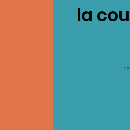
la co
No