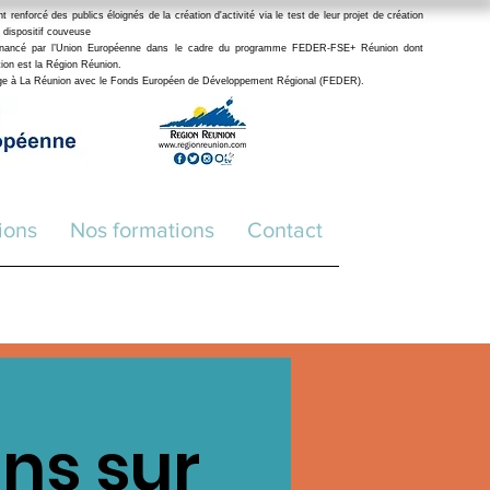
enforcé des publics éloignés de la création d'activité via le test de leur projet de création
 dispositif couveuse
financé par l’Union Européenne dans le cadre du programme FEDER-FSE+ Réunion dont
stion est la Région Réunion.
age à La Réunion avec le Fonds Européen de Développement Régional (FEDER
).
ions
Nos formations
Contact
ns sur