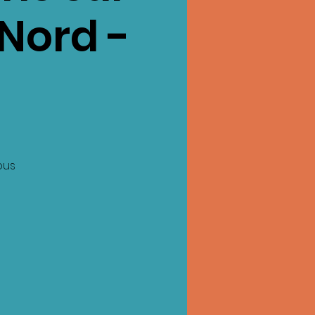
Nord -
ous