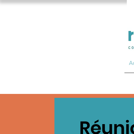
A
Réuni