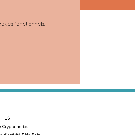
kies fonctionnels.
EST
e Cryptomerias
e d'activité Pôle Bois