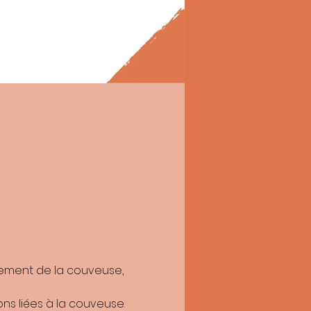
itées par Réusit, pour permettre de me
on Réusit
imitation du traitement de vos données.
r l’association Réusit : Angle de le rue
4
vez adresser une réclamation à la CNIL.
nement de la couveuse, 
ns liées à la couveuse.