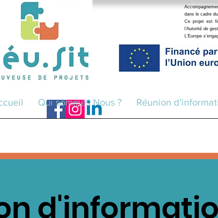
Accompagnement r
dans le cadre du
Ce projet est 
l’Autorité de ge
L’Europe s’eng
ccueil
Qui sommes Nous ?
Réunion d'informat
on d'informatio