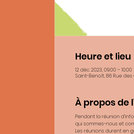
Heure et lieu
En soumettant ce formulaire, j’accepte 
12 déc. 2023, 09:00 – 10:00
Saint-Benoît, 86 Rue des
Les donnée
Vous pouvez accéder aux données vous con
À propos de 
Pour exercer ces droits ou pour toute qu
Be
Si vous estimez, après nous avoir contac
Pendant la réunion d'inf
qui sommes-nous et com
Les réunions durent en g