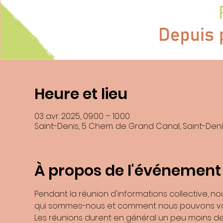
Heure et lieu
En soumettant ce formulaire, j’accepte que les informations saisies dans
03 avr. 2025, 09:00 – 10:00
recontacter, et m'
Saint-Denis, 5 Chem. de Grand Canal, Saint-Deni
Les données collectées seront communiquée
Les données son
Vous pouvez accéder aux données vous concernant, les rectifier, demander
Consultez le site
cnil.fr
p
À propos de l'événement
Pour exercer ces droits ou pour toute question sur le traitement de vos d
Benoite Boulard et de la ZI N°2 9741
Si vous estimez, après nous avoir contactés, que vos droits « Informatiqu
Pendant la réunion d'informations collective, n
qui sommes-nous et comment nous pouvons vo
Les réunions durent en général un peu moins de 