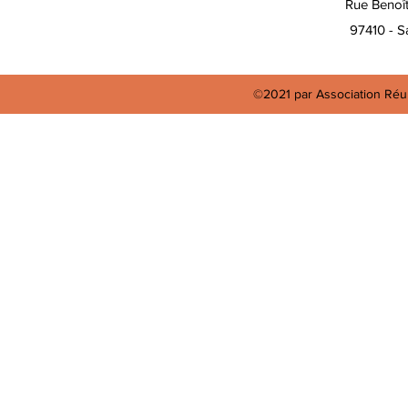
Rue Benoî
97410 - Sa
©2021 par Association Réun