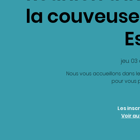
la couveuse
E
jeu. 03 
Nous vous accueillons dans le
pour vous 
Les insc
Voir a