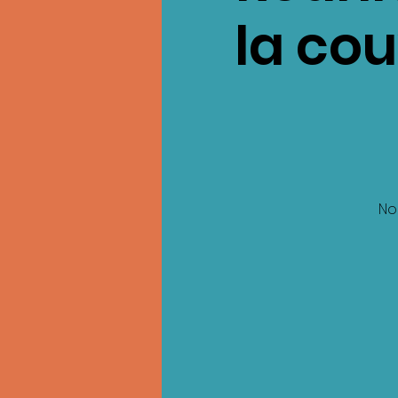
la co
No