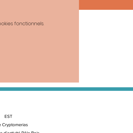
kies fonctionnels.
EST
e Cryptomerias
e d'activité Pôle Bois