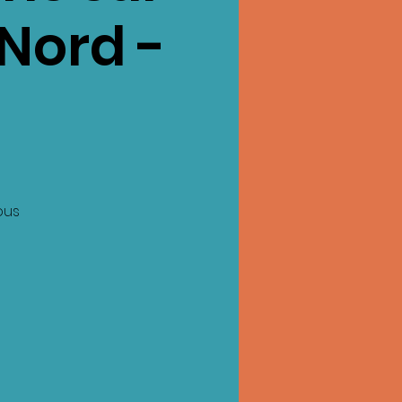
Nord -
ous