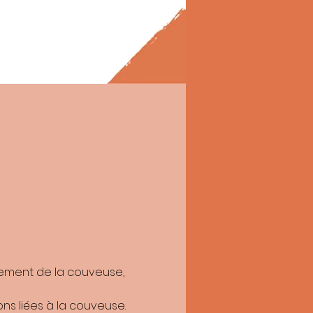
itées par Réusit, pour permettre de me
on Réusit
imitation du traitement de vos données.
r l’association Réusit : Angle de le rue
4
vez adresser une réclamation à la CNIL.
nement de la couveuse, 
ns liées à la couveuse.