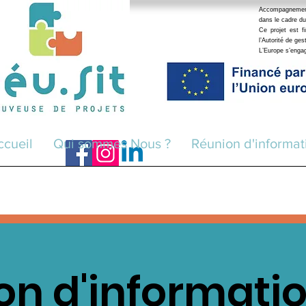
Accompagnement r
dans le cadre du
Ce projet est 
l’Autorité de ge
L’Europe s’eng
ccueil
Qui sommes Nous ?
Réunion d'informat
on d'informatio