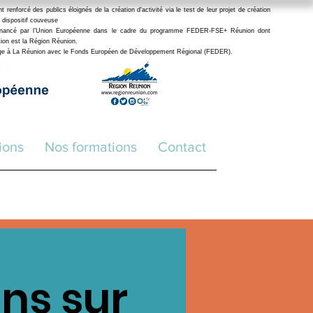
enforcé des publics éloignés de la création d'activité via le test de leur projet de création
 dispositif couveuse
financé par l’Union Européenne dans le cadre du programme FEDER-FSE+ Réunion dont
stion est la Région Réunion.
age à La Réunion avec le Fonds Européen de Développement Régional (FEDER
).
ions
Nos formations
Contact
ns sur