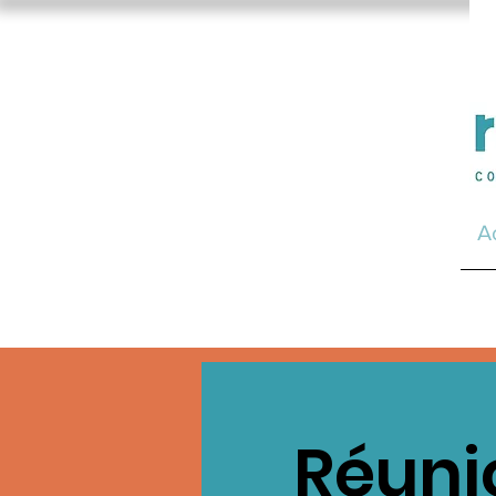
A
Réuni