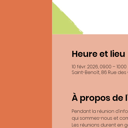
Heure et lieu
En soumettant ce formulaire, j’accepte 
10 févr. 2026, 09:00 – 10:00
Saint-Benoît, 86 Rue des
Les donnée
Vous pouvez accéder aux données vous con
À propos de 
Pour exercer ces droits ou pour toute qu
Be
Si vous estimez, après nous avoir contac
Pendant la réunion d'inf
qui sommes-nous et com
Les réunions durent en g