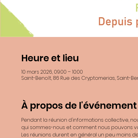
Heure et lieu
En soumettant ce formulaire, j’accepte que les informations saisies dans
10 mars 2026, 09:00 – 10:00
recontacter, et m'
Saint-Benoît, 86 Rue des Cryptomerias, Saint-Be
Les données collectées seront communiquée
Les données son
Vous pouvez accéder aux données vous concernant, les rectifier, demander
Consultez le site
cnil.fr
p
À propos de l'événement
Pour exercer ces droits ou pour toute question sur le traitement de vos d
Benoite Boulard et de la ZI N°2 9741
Si vous estimez, après nous avoir contactés, que vos droits « Informatiqu
Pendant la réunion d'informations collective, n
qui sommes-nous et comment nous pouvons vo
Les réunions durent en général un peu moins de 