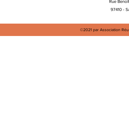
Rue Benoî
97410 - Sa
©2021 par Association Réun