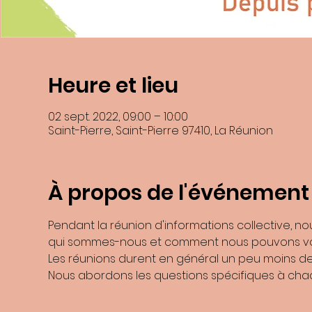
Heure et lieu
02 sept. 2022, 09:00 – 10:00
Saint-Pierre, Saint-Pierre 97410, La Réunion
En soumettant ce formulaire, j’accepte que les informations saisies dans
recontacter, et m'
À propos de l'événement
Les données collectées seront communiquée
Les données son
Vous pouvez accéder aux données vous concernant, les rectifier, demander
Pendant la réunion d'informations collective, n
Consultez le site
cnil.fr
p
Pour exercer ces droits ou pour toute question sur le traitement de vos d
qui sommes-nous et comment nous pouvons vo
Benoite Boulard et de la ZI N°2 9741
Les réunions durent en général un peu moins de 
Si vous estimez, après nous avoir contactés, que vos droits « Informatiqu
Nous abordons les questions spécifiques à chaqu