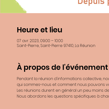
Heure et lieu
07 avr. 2023, 09:00 – 10:00
Saint-Pierre, Saint-Pierre 97410, La Réunion
En soumettant ce formulaire, j’accepte que les informations saisies dans
recontacter, et m'
À propos de l'événement
Les données collectées seront communiquée
Les données son
Vous pouvez accéder aux données vous concernant, les rectifier, demander
Pendant la réunion d'informations collective, n
Consultez le site
cnil.fr
p
Pour exercer ces droits ou pour toute question sur le traitement de vos d
qui sommes-nous et comment nous pouvons vo
Benoite Boulard et de la ZI N°2 9741
Les réunions durent en général un peu moins de 
Si vous estimez, après nous avoir contactés, que vos droits « Informatiqu
Nous abordons les questions spécifiques à chaqu