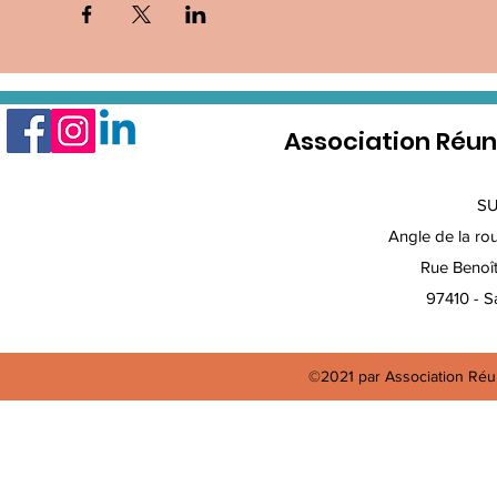
Association Réun
S
Angle de la rout
Rue Benoî
97410 - Sa
©2021 par Association Réun