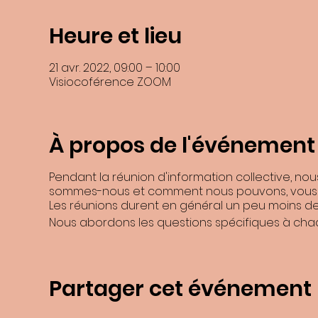
Heure et lieu
21 avr. 2022, 09:00 – 10:00
Visiocoférence ZOOM
À propos de l'événement
En soumettant ce formulaire, j’accepte que les informations saisies dans
recontacter, et m'
Pendant la réunion d'information collective, no
Les données collectées seront communiquée
sommes-nous et comment nous pouvons, vous 
Les données son
Les réunions durent en général un peu moins de 
Vous pouvez accéder aux données vous concernant, les rectifier, demander
Nous abordons les questions spécifiques à chaqu
Consultez le site
cnil.fr
p
Pour exercer ces droits ou pour toute question sur le traitement de vos d
Benoite Boulard et de la ZI N°2 9741
Si vous estimez, après nous avoir contactés, que vos droits « Informatiqu
Partager cet événement