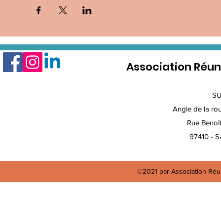
Association Réun
S
Angle de la rout
Rue Benoî
97410 - Sa
©2021 par Association Réun