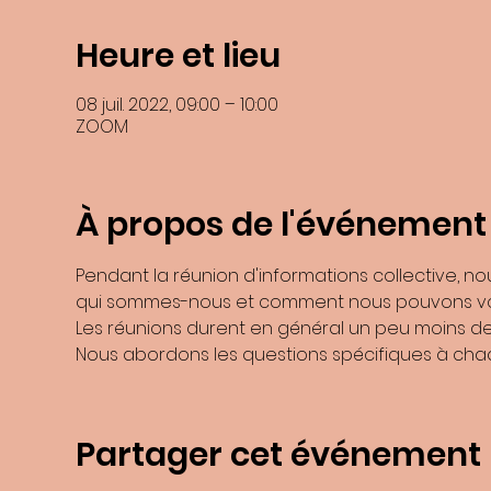
Heure et lieu
08 juil. 2022, 09:00 – 10:00
ZOOM
À propos de l'événement
En soumettant ce formulaire, j’accepte que les informations saisies dans
recontacter, et m'
Pendant la réunion d'informations collective, n
Les données collectées seront communiquée
qui sommes-nous et comment nous pouvons vo
Les données son
Les réunions durent en général un peu moins de 
Vous pouvez accéder aux données vous concernant, les rectifier, demander
Nous abordons les questions spécifiques à chaqu
Consultez le site
cnil.fr
p
Pour exercer ces droits ou pour toute question sur le traitement de vos d
Benoite Boulard et de la ZI N°2 9741
Si vous estimez, après nous avoir contactés, que vos droits « Informatiqu
Partager cet événement