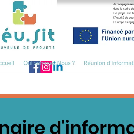
Accompagnement r
dans le cadre du
Ce projet est 
l’Autorité de ge
L’Europe s’eng
ccueil
Qui sommes Nous ?
Réunion d'informat
aire d'inform