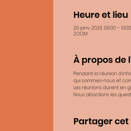
Heure et lieu
20 janv. 2023, 09:00 – 10:0
ZOOM
À propos de 
En soumettant ce formulaire, j’accepte 
Pendant la réunion d'inf
Les donnée
qui sommes-nous et com
Les réunions durent en g
Vous pouvez accéder aux données vous con
Nous abordons les questi
Pour exercer ces droits ou pour toute qu
Be
Si vous estimez, après nous avoir contac
Partager ce