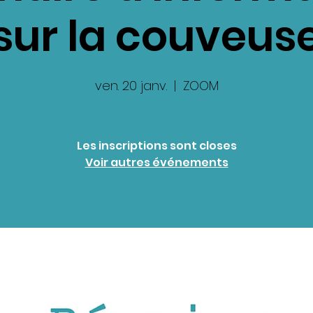
sur la couveus
ven. 20 janv.
  |  
ZOOM
Les inscriptions sont closes
Voir autres événements