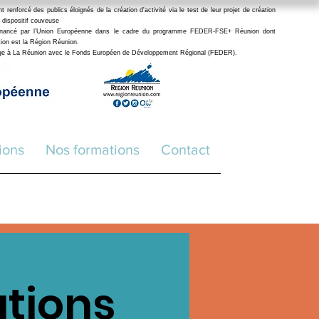
enforcé des publics éloignés de la création d'activité via le test de leur projet de création
 dispositif couveuse
financé par l’Union Européenne dans le cadre du programme FEDER-FSE+ Réunion dont
stion est la Région Réunion.
age à La Réunion avec le Fonds Européen de Développement Régional (FEDER
).
ions
Nos formations
Contact
ations