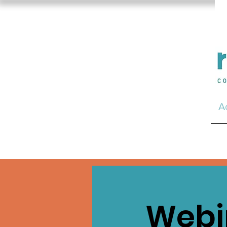
A
Webin