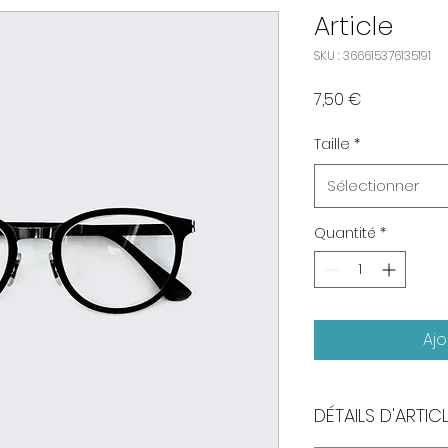
Article
SKU : 366615376135191
Prix
7,50 €
Taille
*
Sélectionner
Quantité
*
Ajo
DÉTAILS D'ARTIC