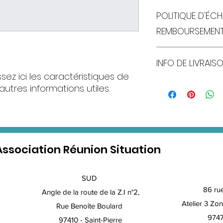
Détails d'article. S
POLITIQUE D'ÉC
de l'article : taille
Cet emplacement e
REMBOURSEMEN
avantages de cet ar
Politique d'échan
INFO DE LIVRAIS
Informez vos visit
et de rembourseme
ssez ici les caractéristiques de 
achètent sur votre
Condition de livrai
t autres informations utiles.
conditions afin d'é
davantage de déta
confiance avec vos
et conditionnement
ainsi d'acheter sur
informations clair
afin de rassurer vo
confiance.
Association Réunion Situation
SUD
86 ru
Angle de la route de la Z.I n°2,
Atelier 3 Zon
Rue Benoîte Boulard
9747
97410 - Saint-Pierre